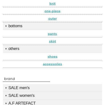
knit
one-piece
outer
bottoms
pants
skirt
others
shoes
accessories
SALE men's
SALE women's
A.F ARTEFACT