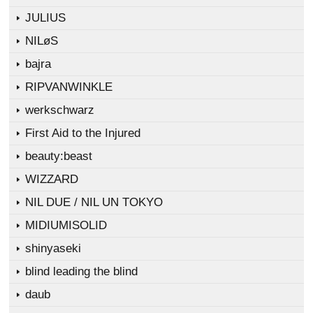
JULIUS
NILøS
bajra
RIPVANWINKLE
werkschwarz
First Aid to the Injured
beauty:beast
WIZZARD
NIL DUE / NIL UN TOKYO
MIDIUMISOLID
shinyaseki
blind leading the blind
daub