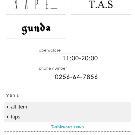
all item
tops
T-shirt/cut sewn