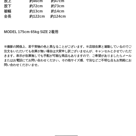
股上
約46cm 約47cm
股下
約72cm 約73cm
裾幅
約13cm 約14cm
全長
約122cm 約124cm
MODEL 175cm 65kg SIZE 2着用
※撮影の関係上、若干実物の色と異なることがございます。※店頭在庫と連動しているのでご
注文をいただいても在庫が無い場合は大変申し訳ございませんが、キャンセルとさせていただ
きます。表示が在庫無しでも手配が可能な商品もありますので、ご希望がありましたらメール
またはお電話にてお問い合わせください。その他サイズ感、寸法などご不明な点もお気軽にお
問い合わせくださいませ。