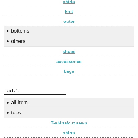
shirts
knit
outer
bottoms
others
shoes
accessories
bags
all item
tops
T-shirts/cut sewn
shirts