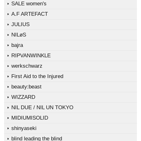
SALE women's
A.F ARTEFACT
JULIUS
NILøS
bajra
RIPVANWINKLE
werkschwarz
First Aid to the Injured
beauty:beast
WIZZARD
NIL DUE / NIL UN TOKYO
MIDIUMISOLID
shinyaseki
blind leading the blind