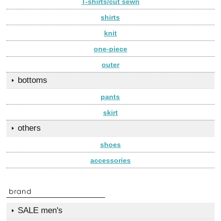
T-shirts/cut sewn
shirts
knit
one-piece
outer
bottoms
pants
skirt
others
shoes
accessories
SALE men's