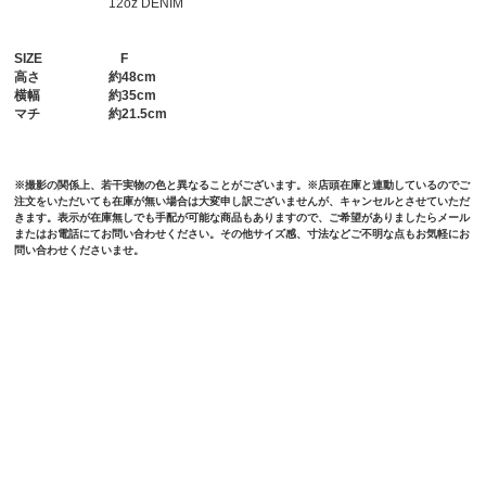
12oz DENIM
SIZE
F
高さ
約48cm
横幅
約35cm
マチ
約21.5cm
※撮影の関係上、若干実物の色と異なることがございます。※店頭在庫と連動しているのでご
注文をいただいても在庫が無い場合は大変申し訳ございませんが、キャンセルとさせていただ
きます。表示が在庫無しでも手配が可能な商品もありますので、ご希望がありましたらメール
またはお電話にてお問い合わせください。その他サイズ感、寸法などご不明な点もお気軽にお
問い合わせくださいませ。