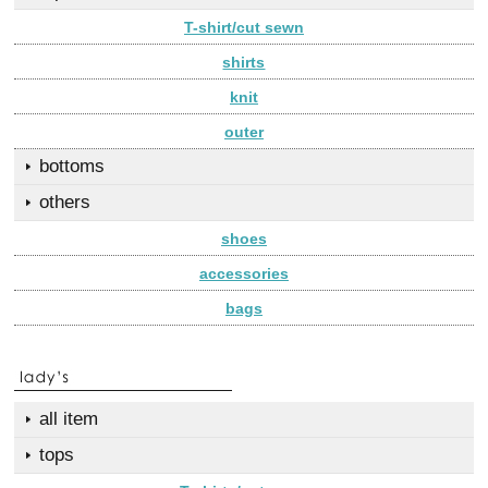
T-shirt/cut sewn
shirts
knit
outer
bottoms
others
shoes
accessories
bags
all item
tops