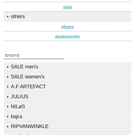
skirt
others
shoes
accessories
SALE men's
SALE women's
A.F ARTEFACT
JULIUS
NILøS
bajra
RIPVANWINKLE