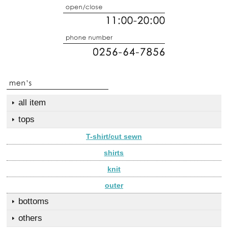
all item
tops
T-shirt/cut sewn
shirts
knit
outer
bottoms
others