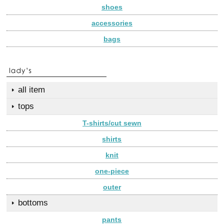
shoes
accessories
bags
all item
tops
T-shirts/cut sewn
shirts
knit
one-piece
outer
bottoms
pants