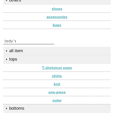
others
shoes
accessories
bags
all item
tops
T-shirts/cut sewn
shirts
knit
one-piece
outer
bottoms