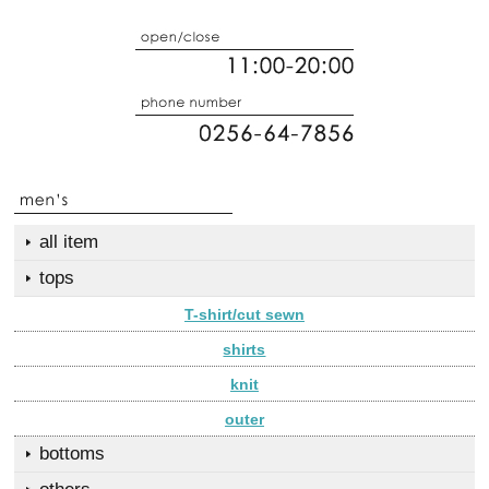
all item
tops
T-shirt/cut sewn
shirts
knit
outer
bottoms