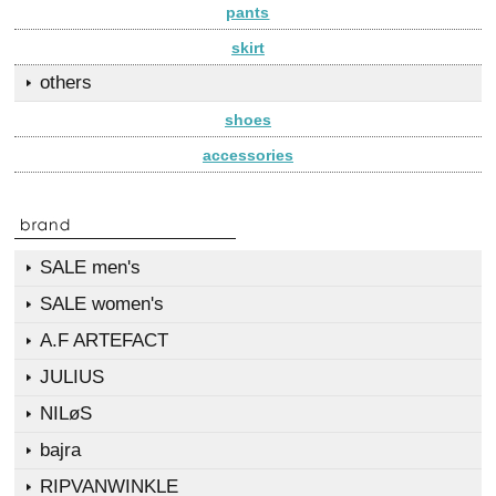
pants
skirt
others
shoes
accessories
SALE men's
SALE women's
A.F ARTEFACT
JULIUS
NILøS
bajra
RIPVANWINKLE