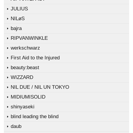
JULIUS
NILøS
bajra
RIPVANWINKLE
werkschwarz
First Aid to the Injured
beauty:beast
WIZZARD
NIL DUE / NIL UN TOKYO
MIDIUMISOLID
shinyaseki
blind leading the blind
daub