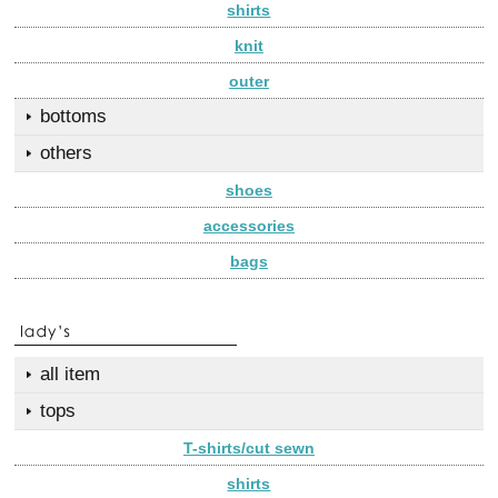
shirts
knit
outer
bottoms
others
shoes
accessories
bags
all item
tops
T-shirts/cut sewn
shirts