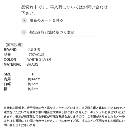
品切れ中です。再入荷についてはお問い合わせ
下さい。
【商品説明】
BRAND
JULIUS
品番
797ACU5
COLOR
WHITE SILVER
MATERIAL
BRASS
SIZE
F
内周
約14cm
口幅
約3cm
幅
約2cm
※撮影の関係上、若干実物の色と異なることがございます。※店頭在庫と連動しているのでご
注文をいただいても在庫が無い場合は大変申し訳ございませんが、キャンセルとさせていただ
きます。表示が在庫無しでも手配が可能な商品もありますので、ご希望がありましたらメール
またはお電話にてお問い合わせください。その他サイズ感、寸法などご不明な点もお気軽にお
問い合わせくださいませ。