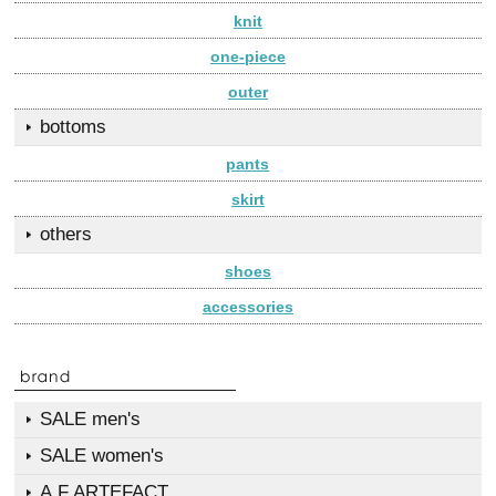
knit
one-piece
outer
bottoms
pants
skirt
others
shoes
accessories
SALE men's
SALE women's
A.F ARTEFACT