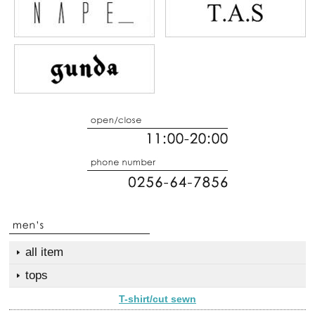
all item
tops
T-shirt/cut sewn