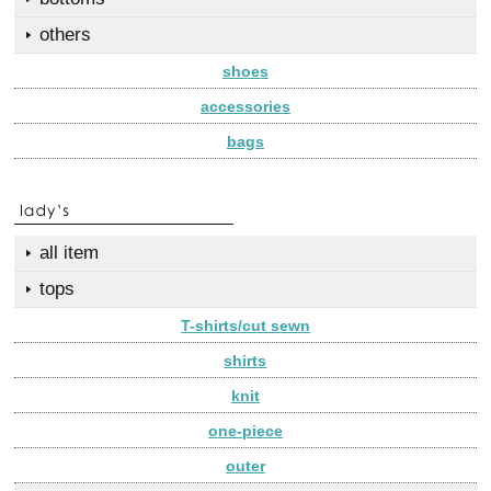
others
shoes
accessories
bags
all item
tops
T-shirts/cut sewn
shirts
knit
one-piece
outer