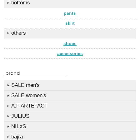
bottoms
pants
skirt
others
shoes
accessories
SALE men's
SALE women's
A.F ARTEFACT
JULIUS
NILøS
bajra