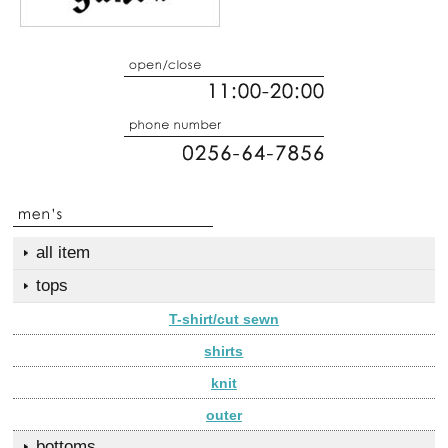
all item
tops
T-shirt/cut sewn
shirts
knit
outer
bottoms