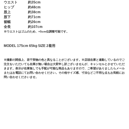
ウエスト
約35cm
ヒップ
約48cm
股上
約38cm
股下
約71cm
裾幅
約26cm
全長
約107cm
※ウエストはゴムのため、+5cm位調整可能です。
MODEL 175cm 65kg SIZE 2着用
※撮影の関係上、若干実物の色と異なることがございます。※店頭在庫と連動しているのでご
注文をいただいても在庫が無い場合は大変申し訳ございませんが、キャンセルとさせていただ
きます。表示が在庫無しでも手配が可能な商品もありますので、ご希望がありましたらメール
またはお電話にてお問い合わせください。その他サイズ感、寸法などご不明な点もお気軽にお
問い合わせくださいませ。