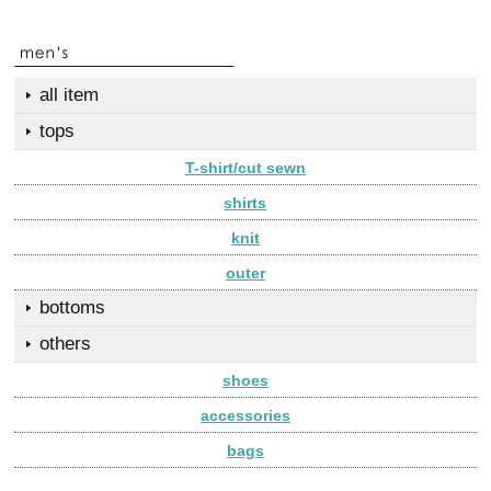
all item
tops
T-shirt/cut sewn
shirts
knit
outer
bottoms
others
shoes
accessories
bags