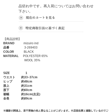
品切れ中です。再入荷についてはお問い合わせ
下さい。
【商品説明】
BRAND
mizuiro ind
品番
3-269403
COLOR
BLACK
MATERIAL
POLYESTER 65%
WOOL 35%
SIZE
1
ウエスト
約33~37cm
ヒップ
約48cm
股上
約31cm
股下
約60cm
裾幅
約16cm(左足)
全長
約89cm
※撮影の関係上、若干実物の色と異なることがございます。※店頭在庫と連動しているのでご