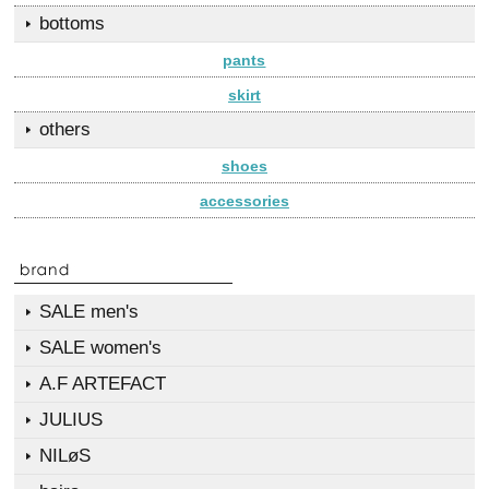
bottoms
pants
skirt
others
shoes
accessories
SALE men's
SALE women's
A.F ARTEFACT
JULIUS
NILøS