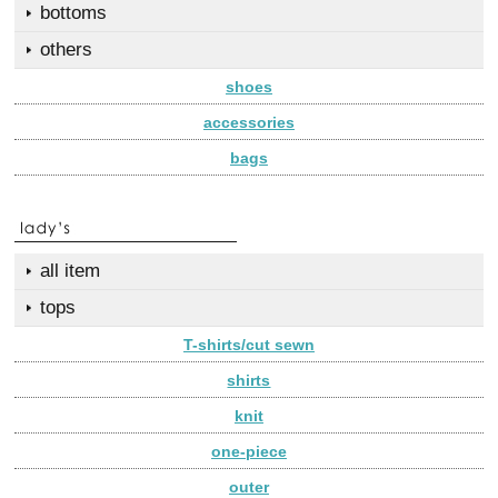
bottoms
others
shoes
accessories
bags
all item
tops
T-shirts/cut sewn
shirts
knit
one-piece
outer