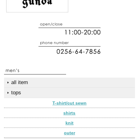
all item
tops
T-shirt/cut sewn
shirts
knit
outer