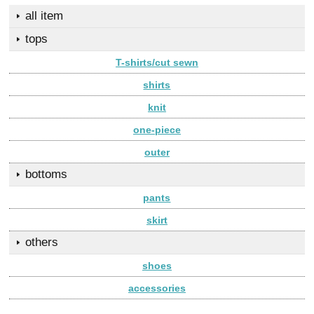
all item
tops
T-shirts/cut sewn
shirts
knit
one-piece
outer
bottoms
pants
skirt
others
shoes
accessories