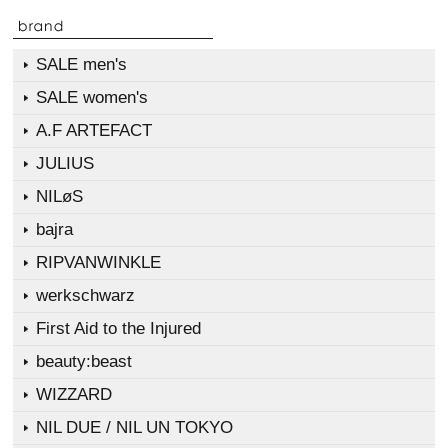
SALE men's
SALE women's
A.F ARTEFACT
JULIUS
NILøS
bajra
RIPVANWINKLE
werkschwarz
First Aid to the Injured
beauty:beast
WIZZARD
NIL DUE / NIL UN TOKYO