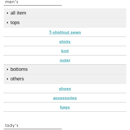
all item
tops
T-shirt/cut sewn
shirts
knit
outer
bottoms
others
shoes
accessories
bags