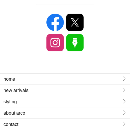
home
new arrivals
styling
about arco
contact