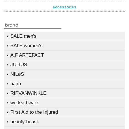
accessories
SALE men's
SALE women's
A.F ARTEFACT
JULIUS
NILøS
bajra
RIPVANWINKLE
werkschwarz
First Aid to the Injured
beauty:beast