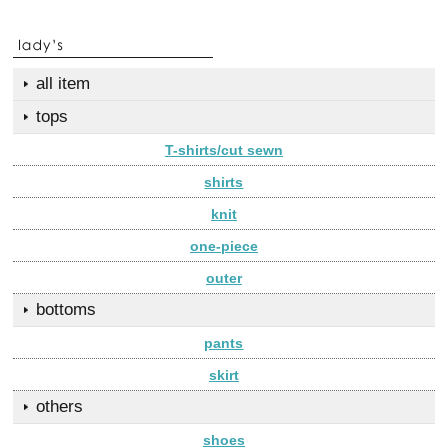
all item
tops
T-shirts/cut sewn
shirts
knit
one-piece
outer
bottoms
pants
skirt
others
shoes