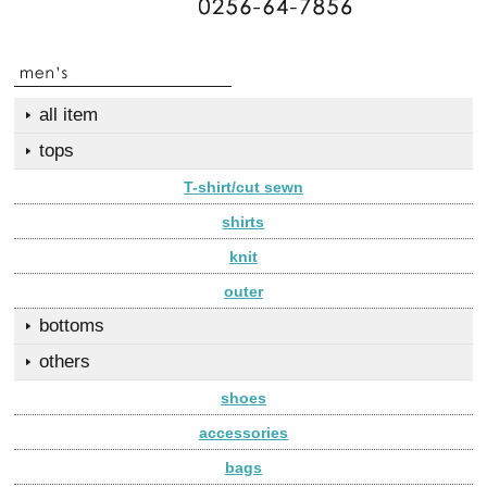
all item
tops
T-shirt/cut sewn
shirts
knit
outer
bottoms
others
shoes
accessories
bags