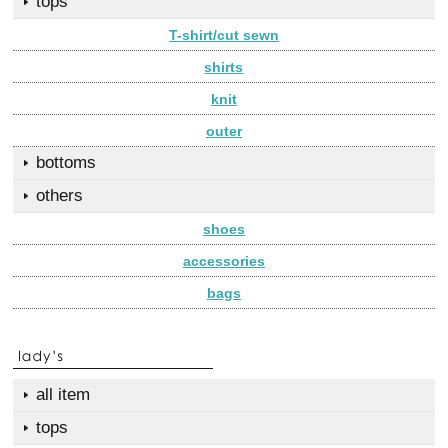
tops
T-shirt/cut sewn
shirts
knit
outer
bottoms
others
shoes
accessories
bags
all item
tops