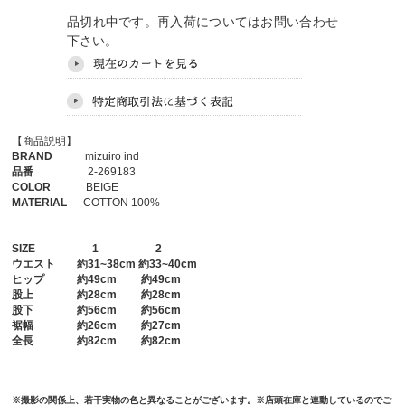
品切れ中です。再入荷についてはお問い合わせ
下さい。
【商品説明】
BRAND
mizuiro ind
品番
2-269183
COLOR
BEIGE
MATERIAL
COTTON 100%
SIZE
1
2
ウエスト
約31~38cm 約33~40cm
ヒップ
約49cm 約49cm
股上
約28cm 約28cm
股下
約56cm 約56cm
裾幅
約26cm 約27cm
全長
約82cm 約82cm
※撮影の関係上、若干実物の色と異なることがございます。※店頭在庫と連動しているのでご