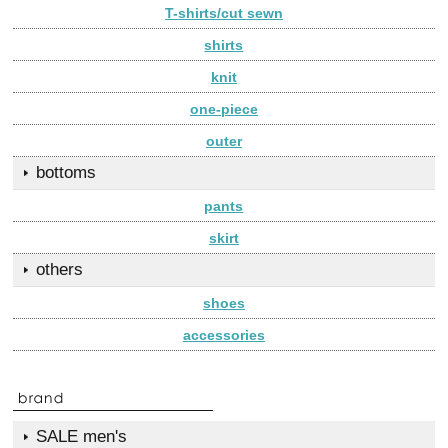
T-shirts/cut sewn
shirts
knit
one-piece
outer
bottoms
pants
skirt
others
shoes
accessories
SALE men's