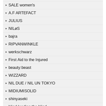
SALE women's
A.F ARTEFACT
JULIUS
NILøS
bajra
RIPVANWINKLE
werkschwarz
First Aid to the Injured
beauty:beast
WIZZARD
NIL DUE / NIL UN TOKYO
MIDIUMISOLID
shinyaseki