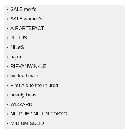
SALE men's
SALE women's
A.F ARTEFACT
JULIUS
NILøS
bajra
RIPVANWINKLE
werkschwarz
First Aid to the Injured
beauty:beast
WIZZARD
NIL DUE / NIL UN TOKYO
MIDIUMISOLID