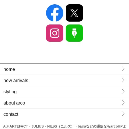
home
new arrivals
styling
about arco
contact
A.F ARTEFACT・JULIUS・NILøS（ニルズ）・bajraなどの通販ならarcoHPよ