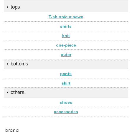
tops
T-shirts/cut sewn
shirts
knit
one-piece
outer
bottoms
pants
skirt
others
shoes
accessories