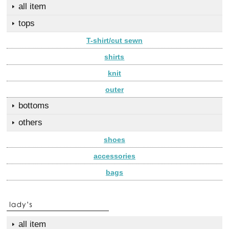
all item
tops
T-shirt/cut sewn
shirts
knit
outer
bottoms
others
shoes
accessories
bags
all item