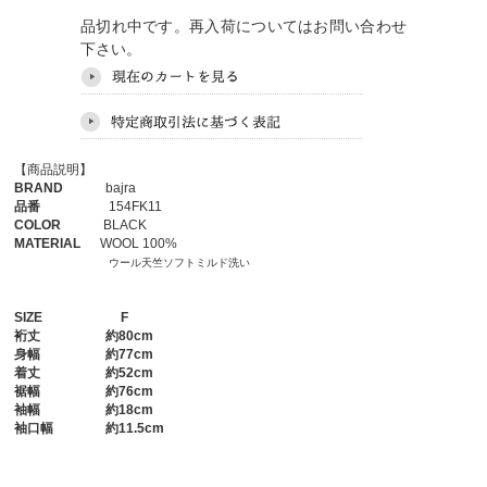
品切れ中です。再入荷についてはお問い合わせ
下さい。
【商品説明】
BRAND
bajra
品番
154FK11
COLOR
BLACK
MATERIAL
WOOL 100%
ウール天竺ソフトミルド洗い
SIZE
F
裄丈
約80cm
身幅
約77cm
着丈
約52cm
裾幅
約76cm
袖幅
約18cm
袖口幅
約11.5cm