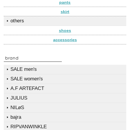
pants
skirt
others
shoes
accessories
SALE men's
SALE women's
A.F ARTEFACT
JULIUS
NILøS
bajra
RIPVANWINKLE