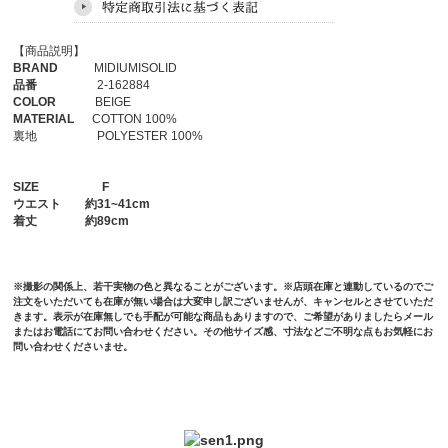
【商品説明】
BRAND
MIDIUMISOLID
品番
2-162884
COLOR
BEIGE
MATERIAL
COTTON 100%
裏地 POLYESTER 100%
SIZE
F
ウエスト
約31~41cm
着丈
約89cm
※撮影の関係上、若干実物の色と異なることがございます。※店頭在庫と連動しているのでご
注文をいただいても在庫が無い場合は大変申し訳ございませんが、キャンセルとさせていただ
きます。表示が在庫無しでも手配が可能な商品もありますので、ご希望がありましたらメール
またはお電話にてお問い合わせください。その他サイズ感、寸法などご不明な点もお気軽にお
問い合わせくださいませ。