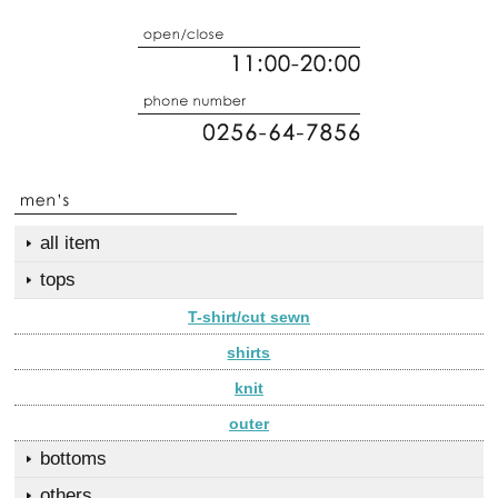
all item
tops
T-shirt/cut sewn
shirts
knit
outer
bottoms
others