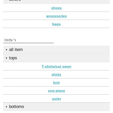
shoes
accessories
bags
all item
tops
T-shirts/cut sewn
shirts
knit
one-piece
outer
bottoms