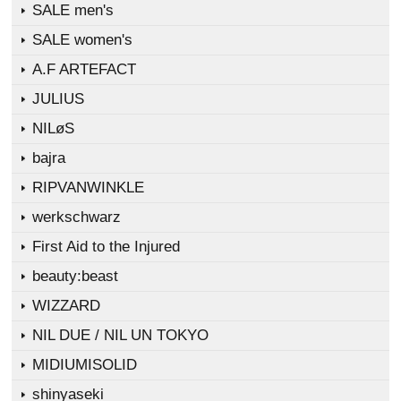
SALE men's
SALE women's
A.F ARTEFACT
JULIUS
NILøS
bajra
RIPVANWINKLE
werkschwarz
First Aid to the Injured
beauty:beast
WIZZARD
NIL DUE / NIL UN TOKYO
MIDIUMISOLID
shinyaseki