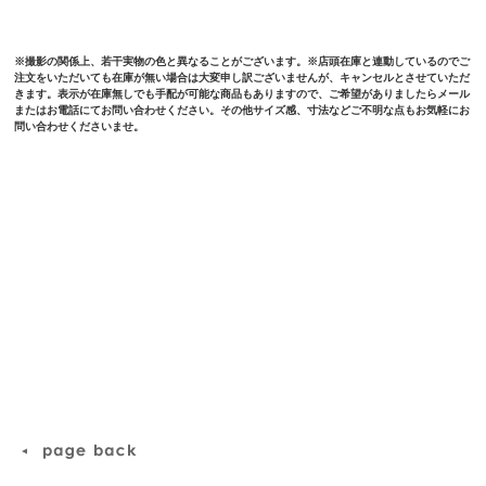
※撮影の関係上、若干実物の色と異なることがございます。※店頭在庫と連動しているのでご
注文をいただいても在庫が無い場合は大変申し訳ございませんが、キャンセルとさせていただ
きます。表示が在庫無しでも手配が可能な商品もありますので、ご希望がありましたらメール
またはお電話にてお問い合わせください。その他サイズ感、寸法などご不明な点もお気軽にお
問い合わせくださいませ。