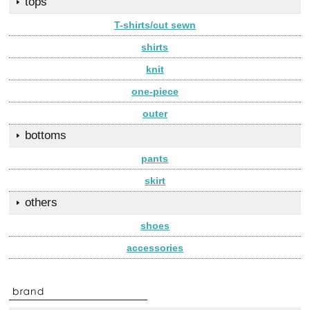
tops
T-shirts/cut sewn
shirts
knit
one-piece
outer
bottoms
pants
skirt
others
shoes
accessories