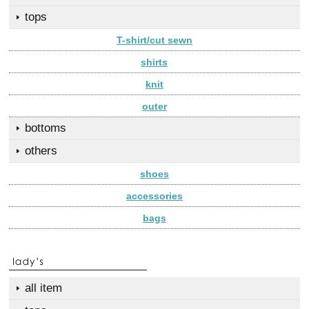
tops
T-shirt/cut sewn
shirts
knit
outer
bottoms
others
shoes
accessories
bags
all item