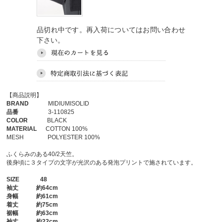
品切れ中です。再入荷についてはお問い合わせ
下さい。
【商品説明】
BRAND
MIDIUMISOLID
品番
3-110825
COLOR
BLACK
MATERIAL
COTTON 100%
MESH POLYESTER 100%
ふくらみのある40/2天竺。
後身頃に３タイプの文字が光沢のある発泡プリントで施されています。
SIZE
48
袖丈
約64cm
身幅
約61cm
着丈
約75cm
裾幅
約63cm
袖丈
約22cm