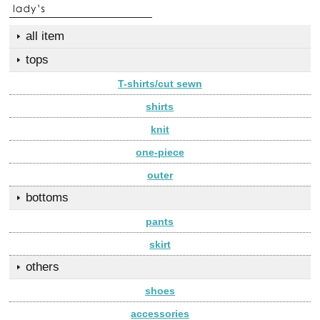
all item
tops
T-shirts/cut sewn
shirts
knit
one-piece
outer
bottoms
pants
skirt
others
shoes
accessories