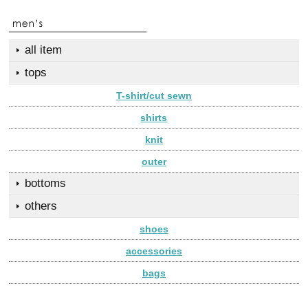
all item
tops
T-shirt/cut sewn
shirts
knit
outer
bottoms
others
shoes
accessories
bags