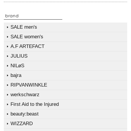
SALE men's
SALE women's
A.F ARTEFACT
JULIUS
NILøS
bajra
RIPVANWINKLE
werkschwarz
First Aid to the Injured
beauty:beast
WIZZARD