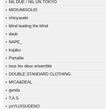
NIL DUE / NIL UN TOKYO
MIDIUMISOLID
shinyaseki
blind leading the blind
daub
NAPE_
kujaku
Portaille
tous les deux ensemble
DOUBLE STANDARD CLOTHING
MICA&DEAL
gunda
T.A.S
ysYUJISUGENO