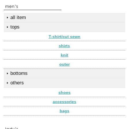
all item
tops
T-shirt/cut sewn
shirts
knit
outer
bottoms
others
shoes
accessories
bags