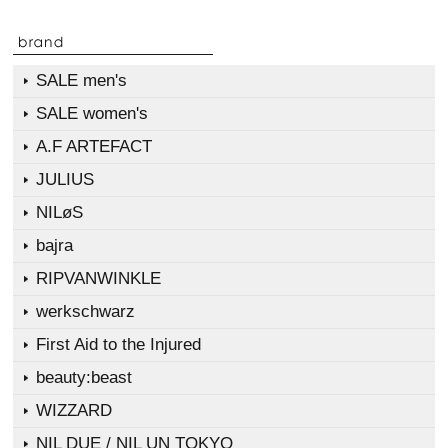
SALE men's
SALE women's
A.F ARTEFACT
JULIUS
NILøS
bajra
RIPVANWINKLE
werkschwarz
First Aid to the Injured
beauty:beast
WIZZARD
NIL DUE / NIL UN TOKYO