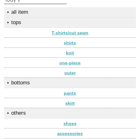
all item
tops
T-shirts/cut sewn
shirts
knit
one-piece
outer
bottoms
pants
skirt
others
shoes
accessories