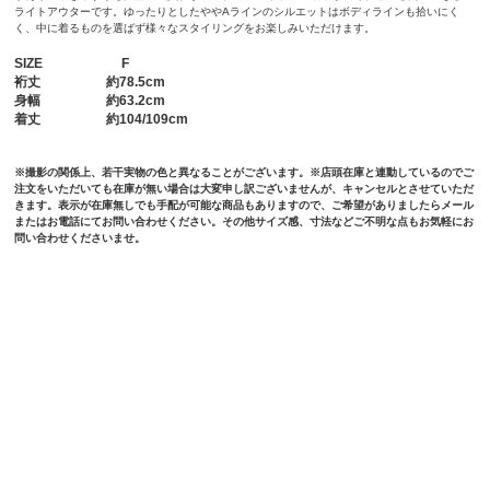
ライトアウターです。ゆったりとしたややAラインのシルエットはボディラインも拾いにく
く、中に着るものを選ばず様々なスタイリングをお楽しみいただけます。
SIZE
F
裄丈
約78.5cm
身幅
約63.2cm
着丈
約104/109cm
※撮影の関係上、若干実物の色と異なることがございます。※店頭在庫と連動しているのでご
注文をいただいても在庫が無い場合は大変申し訳ございませんが、キャンセルとさせていただ
きます。表示が在庫無しでも手配が可能な商品もありますので、ご希望がありましたらメール
またはお電話にてお問い合わせください。その他サイズ感、寸法などご不明な点もお気軽にお
問い合わせくださいませ。