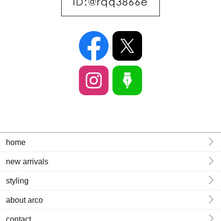
home
new arrivals
styling
about arco
contact