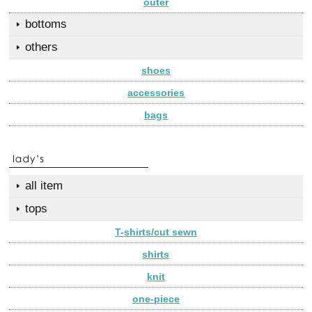
outer
bottoms
others
shoes
accessories
bags
all item
tops
T-shirts/cut sewn
shirts
knit
one-piece