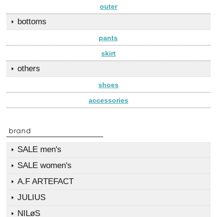
outer
bottoms
pants
skirt
others
shoes
accessories
SALE men's
SALE women's
A.F ARTEFACT
JULIUS
NILøS