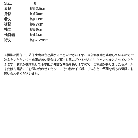
SIZE
0
肩幅
約62.5cm
身幅
約73cm
着丈
約71cm
裾幅
約77cm
袖丈
約56cm
袖口幅
約11cm
裄丈
約87.25cm
※撮影の関係上、若干実物の色と異なることがございます。※店頭在庫と連動しているのでご
注文をいただいても在庫が無い場合は大変申し訳ございませんが、キャンセルとさせていただ
きます。表示が在庫無しでも手配が可能な商品もありますので、ご希望がありましたらメール
またはお電話にてお問い合わせください。その他サイズ感、寸法などご不明な点もお気軽にお
問い合わせくださいませ。