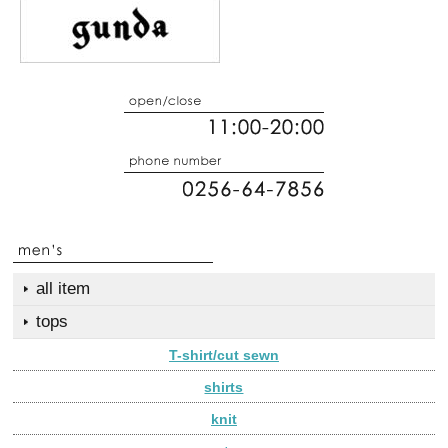
all item
tops
T-shirt/cut sewn
shirts
knit