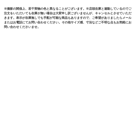
※撮影の関係上、若干実物の色と異なることがございます。※店頭在庫と連動しているのでご
注文をいただいても在庫が無い場合は大変申し訳ございませんが、キャンセルとさせていただ
きます。表示が在庫無しでも手配が可能な商品もありますので、ご希望がありましたらメール
またはお電話にてお問い合わせください。その他サイズ感、寸法などご不明な点もお気軽にお
問い合わせくださいませ。