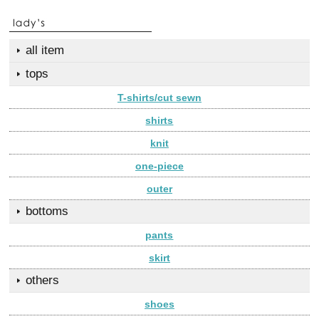
all item
tops
T-shirts/cut sewn
shirts
knit
one-piece
outer
bottoms
pants
skirt
others
shoes