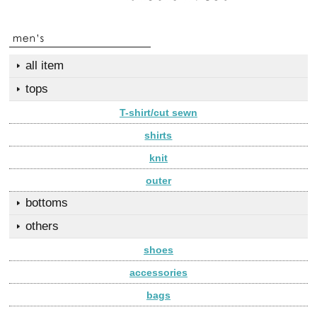
all item
tops
T-shirt/cut sewn
shirts
knit
outer
bottoms
others
shoes
accessories
bags