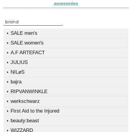
accessories
SALE men's
SALE women's
A.F ARTEFACT
JULIUS
NILøS
bajra
RIPVANWINKLE
werkschwarz
First Aid to the Injured
beauty:beast
WIZZARD