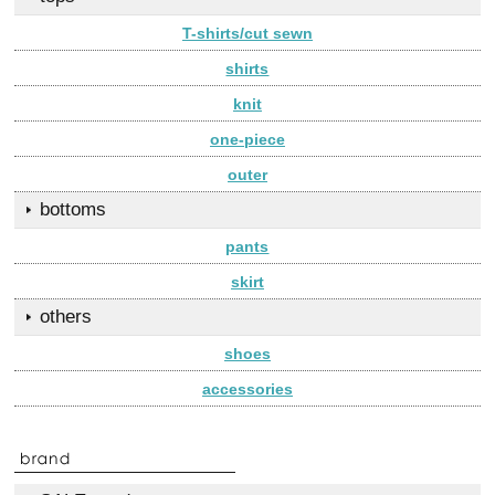
T-shirts/cut sewn
shirts
knit
one-piece
outer
bottoms
pants
skirt
others
shoes
accessories