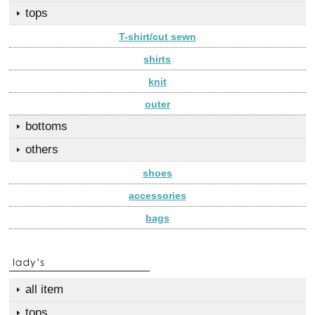
tops
T-shirt/cut sewn
shirts
knit
outer
bottoms
others
shoes
accessories
bags
all item
tops