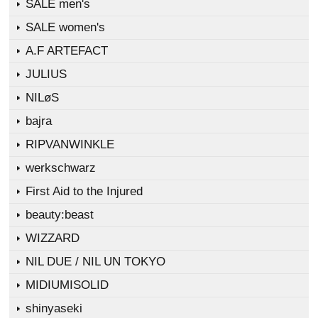
SALE men's
SALE women's
A.F ARTEFACT
JULIUS
NILøS
bajra
RIPVANWINKLE
werkschwarz
First Aid to the Injured
beauty:beast
WIZZARD
NIL DUE / NIL UN TOKYO
MIDIUMISOLID
shinyaseki