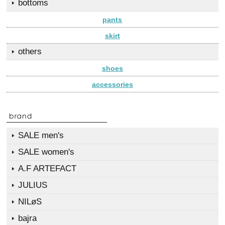
bottoms
pants
skirt
others
shoes
accessories
SALE men's
SALE women's
A.F ARTEFACT
JULIUS
NILøS
bajra