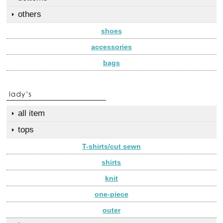
others
shoes
accessories
bags
all item
tops
T-shirts/cut sewn
shirts
knit
one-piece
outer