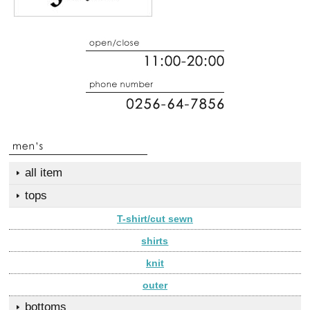
all item
tops
T-shirt/cut sewn
shirts
knit
outer
bottoms