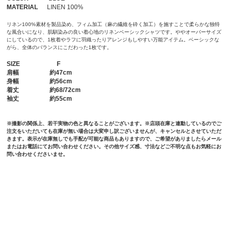
MATERIAL
LINEN 100%
リネン100%素材を製品染め、フィム加工（麻の繊維を砕く加工）を施すことで柔らかな独特
な風合いになり、肌馴染みの良い着心地のリネンベーシックシャツです。ややオーバーサイズ
にしているので、1枚着やラフに羽織ったりアレンジもしやすい万能アイテム。ベーシックな
がら、全体のバランスにこだわった1枚です。
SIZE
F
肩幅
約47cm
身幅
約56cm
着丈
約68/72cm
袖丈
約55cm
※撮影の関係上、若干実物の色と異なることがございます。※店頭在庫と連動しているのでご
注文をいただいても在庫が無い場合は大変申し訳ございませんが、キャンセルとさせていただ
きます。表示が在庫無しでも手配が可能な商品もありますので、ご希望がありましたらメール
またはお電話にてお問い合わせください。その他サイズ感、寸法などご不明な点もお気軽にお
問い合わせくださいませ。