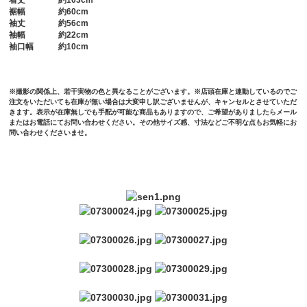
着丈
約103cm
裾幅
約60cm
袖丈
約56cm
袖幅
約22cm
袖口幅
約10cm
※撮影の関係上、若干実物の色と異なることがございます。※店頭在庫と連動しているのでご
注文をいただいても在庫が無い場合は大変申し訳ございませんが、キャンセルとさせていただ
きます。表示が在庫無しでも手配が可能な商品もありますので、ご希望がありましたらメール
またはお電話にてお問い合わせください。その他サイズ感、寸法などご不明な点もお気軽にお
問い合わせくださいませ。