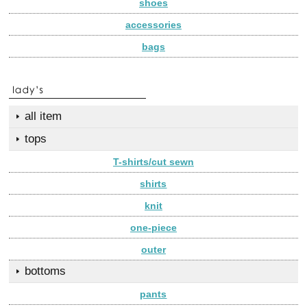
shoes
accessories
bags
all item
tops
T-shirts/cut sewn
shirts
knit
one-piece
outer
bottoms
pants