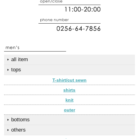
all item
tops
T-shirt/cut sewn
shirts
knit
outer
bottoms
others