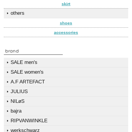
skirt
others
shoes
accessories
SALE men's
SALE women's
A.F ARTEFACT
JULIUS
NILøS
bajra
RIPVANWINKLE
werkschwarz