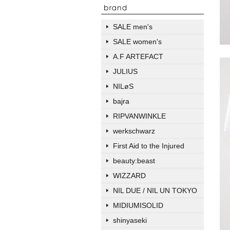
SALE men's
SALE women's
A.F ARTEFACT
JULIUS
NILøS
bajra
RIPVANWINKLE
werkschwarz
First Aid to the Injured
beauty:beast
WIZZARD
NIL DUE / NIL UN TOKYO
MIDIUMISOLID
shinyaseki