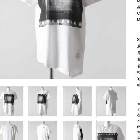
B
C
M
S