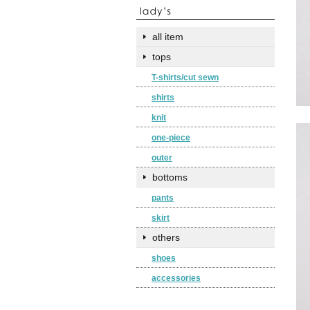
all item
tops
T-shirts/cut sewn
shirts
knit
one-piece
outer
bottoms
pants
skirt
others
shoes
accessories