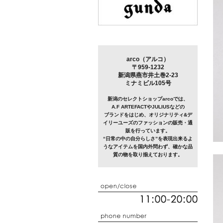
arco（アルコ）
〒959-1232
新潟県燕市井土巻2-23
ミナミビル105号
新潟のセレクトショップarcoでは、
A.F ARTEFACTやJULIUSなどの
ブランドをはじめ、オリジナリティ&デ
イリーユーズのファッションの販売・通
販を行っています。
“日常の中の自分らしさ”を表現出来るよ
うなアイテムを国内外問わず、確かな品
質の物を取り揃えております。