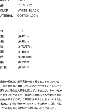
RAND
bajra
品番
144UK22
OLOR
WHITE×BLACK
ATERIAL
COTTON 100%
IZE
1
肩幅
約42cm
身幅
約48cm
着丈
約72/67cm
裾幅
約49cm
袖丈
約20.5cm
袖幅
約19cm
袖口幅
約14cm
※撮影の関係上、若干実物の色と異なることがございま
す。※店頭在庫と連動しているのでご注文をいただいても
在庫が無い場合は大変申し訳ございませんが、キャンセル
とさせていただきます。表示が在庫無しでも手配が可能な
商品もありますので、ご希望がありましたらメールまたは
お電話にてお問い合わせください。その他サイズ感、寸法
などご不明な点もお気軽にお問い合わせくださいませ。