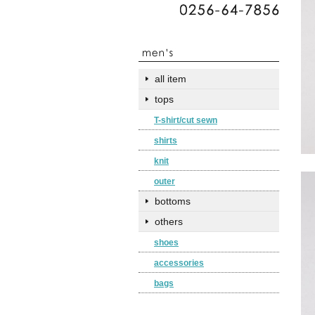
all item
tops
T-shirt/cut sewn
shirts
knit
outer
bottoms
others
shoes
accessories
bags