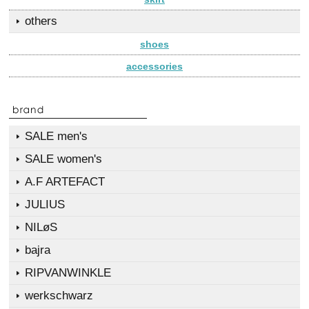
others
shoes
accessories
SALE men's
SALE women's
A.F ARTEFACT
JULIUS
NILøS
bajra
RIPVANWINKLE
werkschwarz