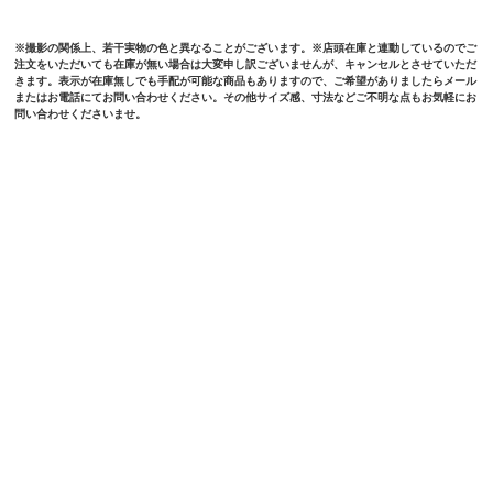
※撮影の関係上、若干実物の色と異なることがございます。※店頭在庫と連動しているのでご
注文をいただいても在庫が無い場合は大変申し訳ございませんが、キャンセルとさせていただ
きます。表示が在庫無しでも手配が可能な商品もありますので、ご希望がありましたらメール
またはお電話にてお問い合わせください。その他サイズ感、寸法などご不明な点もお気軽にお
問い合わせくださいませ。