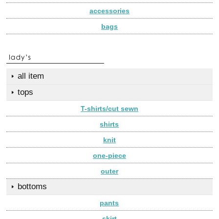
accessories
bags
all item
tops
T-shirts/cut sewn
shirts
knit
one-piece
outer
bottoms
pants
skirt