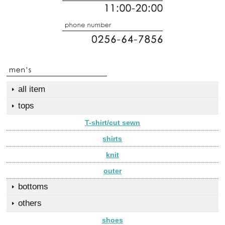
all item
tops
T-shirt/cut sewn
shirts
knit
outer
bottoms
others
shoes