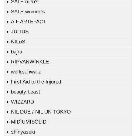
SALE men's
SALE women's
A.F ARTEFACT
JULIUS
NILøS
bajra
RIPVANWINKLE
werkschwarz
First Aid to the Injured
beauty:beast
WIZZARD
NIL DUE / NIL UN TOKYO
MIDIUMISOLID
shinyaseki