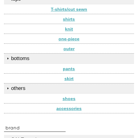
T-shirts/cut sewn
shirts
knit
one-piece
outer
bottoms
pants
skirt
others
shoes
accessories