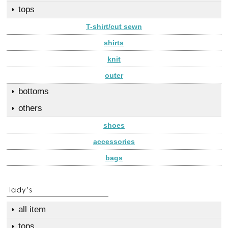
tops
T-shirt/cut sewn
shirts
knit
outer
bottoms
others
shoes
accessories
bags
all item
tops