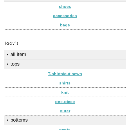
shoes
accessories
bags
all item
tops
T-shirts/cut sewn
shirts
knit
one-piece
outer
bottoms
pants