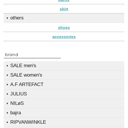
skirt
others
shoes
accessories
SALE men's
SALE women's
A.F ARTEFACT
JULIUS
NILøS
bajra
RIPVANWINKLE