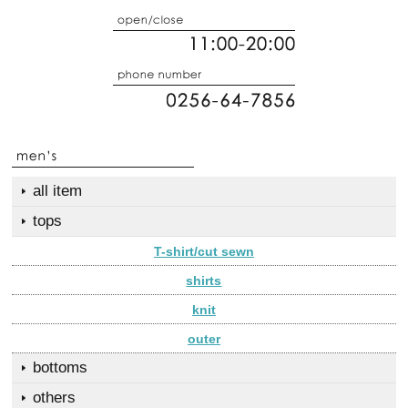
all item
tops
T-shirt/cut sewn
shirts
knit
outer
bottoms
others