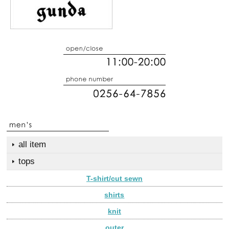
all item
tops
T-shirt/cut sewn
shirts
knit
outer