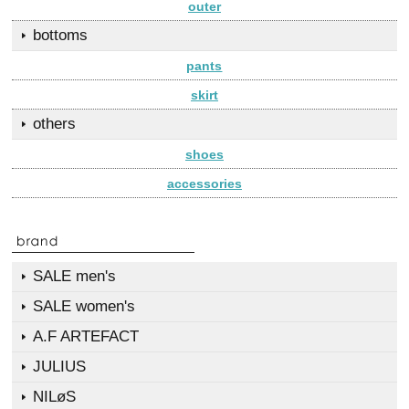
outer
bottoms
pants
skirt
others
shoes
accessories
SALE men's
SALE women's
A.F ARTEFACT
JULIUS
NILøS