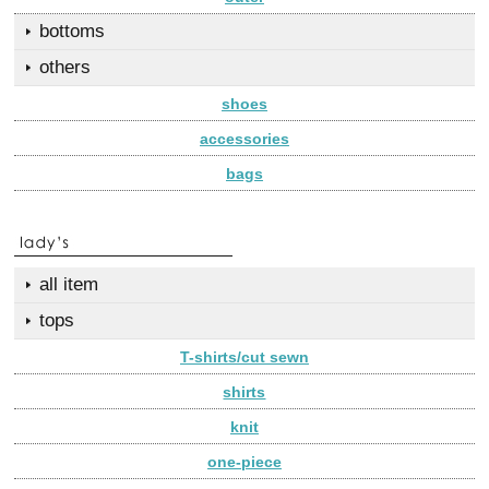
bottoms
others
shoes
accessories
bags
all item
tops
T-shirts/cut sewn
shirts
knit
one-piece