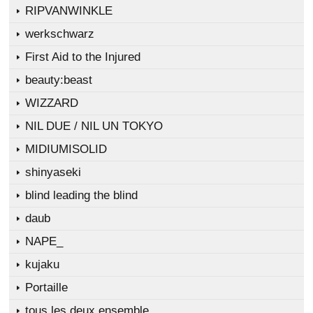
RIPVANWINKLE
werkschwarz
First Aid to the Injured
beauty:beast
WIZZARD
NIL DUE / NIL UN TOKYO
MIDIUMISOLID
shinyaseki
blind leading the blind
daub
NAPE_
kujaku
Portaille
tous les deux ensemble