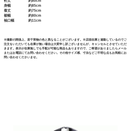
裄丈
約80cm
身幅
約85cm
着丈
約75cm
裾幅
約80cm
袖口幅
約11cm
※撮影の関係上、若干実物の色と異なることがございます。※店頭在庫と連動しているのでご
注文をいただいても在庫が無い場合は大変申し訳ございませんが、キャンセルとさせていただ
きます。表示が在庫無しでも手配が可能な商品もありますので、ご希望がありましたらメール
またはお電話にてお問い合わせください。その他サイズ感、寸法などご不明な点もお気軽にお
問い合わせくださいませ。