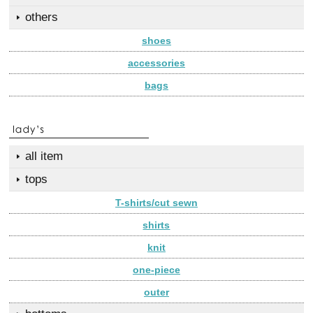
others
shoes
accessories
bags
all item
tops
T-shirts/cut sewn
shirts
knit
one-piece
outer