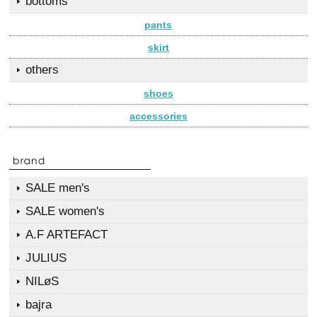
bottoms
pants
skirt
others
shoes
accessories
SALE men's
SALE women's
A.F ARTEFACT
JULIUS
NILøS
bajra