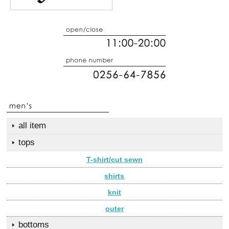
all item
tops
T-shirt/cut sewn
shirts
knit
outer
bottoms