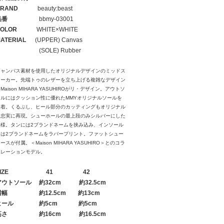
RAND
beauty:beast
品番
bbmy-03001
OLOR
WHITE×WHITE
ATERIAL
(UPPER) Canvas
(SOLE) Rubber
キャンバス素材を使用したオリジナルデザインのミッドス
ニーカー。先端トゥのレザーを立ち上げる複雑なデザイン
Maison MIHARA YASUHIROがリ・デザイン。アウトソ
ールにはクッション性に優れたMMYオリジナルソールを
装着。くるぶし、ヒール部分のカッティングもオリジナル
を忠実に再現。シューホールの最上段のみシルバーにした
仕様。タンには2ブランドネームを挟み込み、インソール
には2ブランドネームをラバープリント。ファットシュー
ースが付属。＜Maison MIHARA YASUHIRO＞とのコラ
ボレーションモデル。
IZE
41
42
アウトソール
約32cm 約32.5cm
横幅
約12.5cm 約13cm
ヒール
約5cm 約5cm
高さ
約16cm 約16.5cm