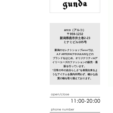
arco（アルコ）
〒959-1232
新潟県燕市井土巻2-23
ミナミビル105号
新潟のセレクトショップarcoでは、
A.F ARTEFACTやJULIUSなどの
ブランドをはじめ、オリジナリティ&デ
イリーユーズのファッションの販売・通
販を行っています。
“日常の中の自分らしさ”を表現出来るよ
うなアイテムを国内外問わず、確かな品
質の物を取り揃えております。