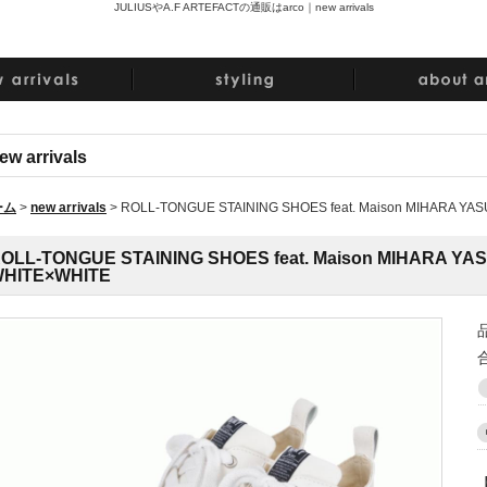
JULIUSやA.F ARTEFACTの通販はarco｜
new arrivals
ew arrivals
ーム
>
new arrivals
>
ROLL-TONGUE STAINING SHOES feat. Maison MIHARA YAS
OLL-TONGUE STAINING SHOES feat. Maison MIHARA YASU
HITE×WHITE