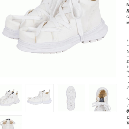
B
C
M
を
レ
S