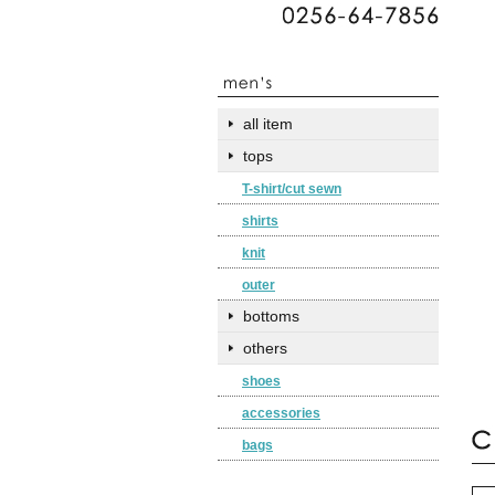
all item
tops
T-shirt/cut sewn
shirts
knit
outer
bottoms
others
shoes
accessories
bags