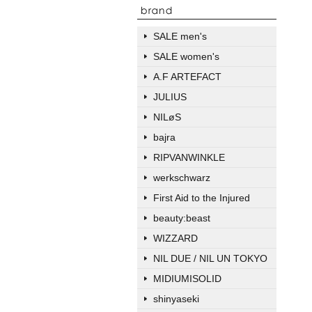
SALE men's
SALE women's
A.F ARTEFACT
JULIUS
NILøS
bajra
RIPVANWINKLE
werkschwarz
First Aid to the Injured
beauty:beast
WIZZARD
NIL DUE / NIL UN TOKYO
MIDIUMISOLID
shinyaseki