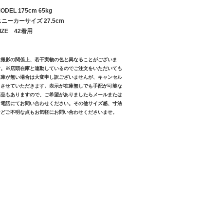
ODEL 175cm 65kg
スニーカーサイズ 27.5cm
IZE 42着用
※撮影の関係上、若干実物の色と異なることがございま
す。※店頭在庫と連動しているのでご注文をいただいても
在庫が無い場合は大変申し訳ございませんが、キャンセル
とさせていただきます。表示が在庫無しでも手配が可能な
商品もありますので、ご希望がありましたらメールまたは
お電話にてお問い合わせください。その他サイズ感、寸法
などご不明な点もお気軽にお問い合わせくださいませ。