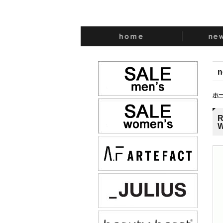
n
ホ
R
W