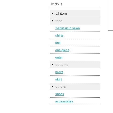
all item
tops
T-shirts/cut sewn
shirts
knit
one-piece
outer
bottoms
pants
skirt
others
shoes
accessories